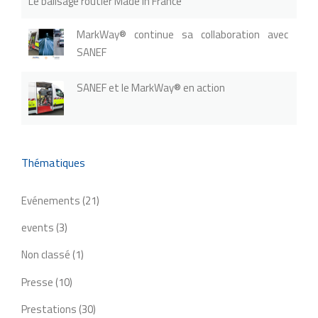
Le balisage routier Made in France
MarkWay® continue sa collaboration avec
SANEF
SANEF et le MarkWay® en action
Thématiques
Evénements
(21)
events
(3)
Non classé
(1)
Presse
(10)
Prestations
(30)