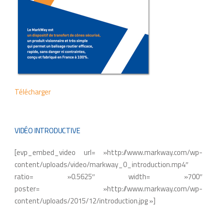
Télécharger
VIDÉO INTRODUCTIVE
[evp_embed_video url= »http://www.markway.com/wp-
content/uploads/video/markway_0_introduction.mp4″
ratio= »0.5625″ width= »700″
poster= »http://www.markway.com/wp-
content/uploads/2015/12/introduction.jpg »]