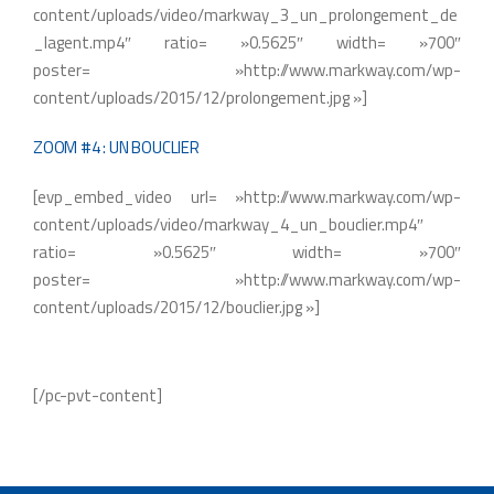
content/uploads/video/markway_3_un_prolongement_de
_lagent.mp4″ ratio= »0.5625″ width= »700″
poster= »http://www.markway.com/wp-
content/uploads/2015/12/prolongement.jpg »]
ZOOM #4 : UN BOUCLIER
[evp_embed_video url= »http://www.markway.com/wp-
content/uploads/video/markway_4_un_bouclier.mp4″
ratio= »0.5625″ width= »700″
poster= »http://www.markway.com/wp-
content/uploads/2015/12/bouclier.jpg »]
[/pc-pvt-content]