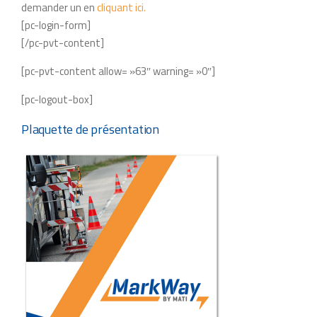
demander un en
cliquant ici.
[pc-login-form]
[/pc-pvt-content]
[pc-pvt-content allow= »63″ warning= »0″]
[pc-logout-box]
Plaquette de présentation