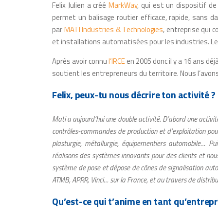
Felix Julien a créé
MarkWay
, qui est un dispositif d
permet un balisage routier efficace, rapide, sans da
par
MATI Industries & Technologies
, entreprise qui 
et installations automatisées pour les industries. L
Après avoir connu
l’IRCE
en 2005 donc il y a 16 ans déjà
soutient les entrepreneurs du territoire. Nous l’avon
Felix, peux-tu nous décrire ton activité ?
Mati a aujourd’hui une double activité. D’abord une activité
contrôles-commandes de production et d’exploitation pour 
plasturgie, métallurgie, équipementiers automobile…
Pui
réalisons des systèmes innovants pour des clients et no
système de pose et dépose de cônes de signalisation auto
ATMB, APRR, Vinci… sur la France, et au travers de distribu
Qu’est-ce qui t’anime en tant qu’entrep