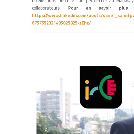
qu’elle nous porte et de permettre au Markway®
collaborateurs.
Pour en savoir plus
https://www.linkedin.com/posts/sanef_sanefpo
6757552321405825025-zEhx/