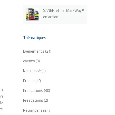
SANEF et le MarkWay®
en action
Thématiques
Evénements
(21)
events
(3)
Non classé
(1)
Presse
(10)
La
Prestations
(30)
en
Prestations
(2)
de
ce
Récompenses
(7)