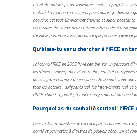
Etant de nature pluridisciplinaire, voire « éparpillé », j
motivé. La routine ce n’est pas pour moi. Et je dois dire 
acquérir, est tout simplement énorme et super boostante. I
nécessaire de savoir pour entreprendre ni de réussir pour
n’essaye pas, et ce n’est pas parce que j’échoue que je ne 
Qu’étais-tu venu chercher à l’IRCE en tan
J’ai connu l’IRCE en 2005 il me semble, sur un parcours d’i
les ateliers croisés, avec et entre dirigeants d’entreprises
un très grand nombre de personnes de qualités avec une ric
tous les acteurs : dirigeants (es), les intervenants (es), et o
l’IRCE, chaud, agréable, tempéré, on y sentirait presque 
Pourquoi as-tu souhaité soutenir l’IRCE
Pour rester et maintenir le contact, par reconnaissance depu
donné et permettre à d’autres de pouvoir découvrir et conna