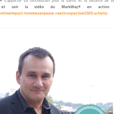
 d’apporter sa contribution pour la santé et la sécurité de s
 et voir la vidéo du MarkWay® en action 
sitiveimpact-hommesenjaune-raeztrospective2020-activity-