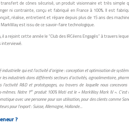
e transfert de cônes sécurisé, un produit visionnaire et très simple q
nger ni contrainte, conçu et fabriqué en France à 100%. Il est fabriq
conçoit, réalise, entretient et répare depuis plus de 15 ans des machin
e MarkWay est issu de ce savoir-faire technologique.
, il a rejoint cette année le “Club des IRCéens Engagés” à travers lequel 
s interviewé.
 industrielle qui est l’activité d’origine : conception et optimisation de systèm
les industriels dans différents secteurs d’activités, agroalimentaire, pharm
s l’activité R&D et prototypages, au travers de laquelle nous concevons 
er
us-mêmes. Notre 1
produit 100% Mati est le « MarkWay Mark IV ». C’est 
matique avec une personne pour son utilisation, pour des clients comme Sane
teurs pour l’export : Suisse, Allemagne, Hollande…
reneur ?