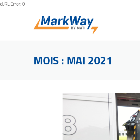
cURL Error: 0
Skip
to
content
MOIS :
MAI 2021