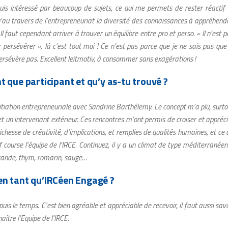
e suis intéressé par beaucoup de sujets, ce qui me permets de rester réactif 
qu’au travers de l’entrepreneuriat la diversité des connaissances à appréhende
l faut cependant arriver à trouver un équilibre entre pro et perso.
« Il n’est 
 persévérer », là c’est tout moi ! Ce n’est pas parce que je ne sais pas que 
persévère pas. Excellent leitmotiv, à consommer sans exagérations !
t que participant et qu’y as-tu trouvé ?
nitiation entrepreneuriale avec Sandrine Barthélemy. Le concept m’a plu, surto
 et un intervenant extérieur. Ces rencontres m’ont permis de croiser et appréci
hesse de créativité, d’implications, et remplies de qualités humaines, et ce 
f course l’équipe de l’IRCE.
Continuez, il y a un climat de type méditerranéen
lavande, thym, romarin, sauge…
 en tant qu’IRCéen Engagé ?
is le temps. C’est bien agréable et appréciable de recevoir, il faut aussi savo
ître l’Equipe de l’IRCE.